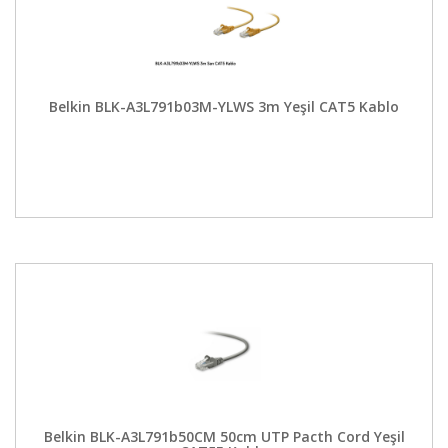
Belkin BLK-A3L791b03M-YLWS 3m Yeşil CAT5 Kablo
Belkin BLK-A3L791b50CM 50cm UTP Pacth Cord Yeşil