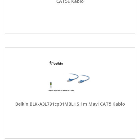
CAT5E Kablo
Belkin BLK-A3L791cp01MBLHS 1m Mavi CAT5 Kablo