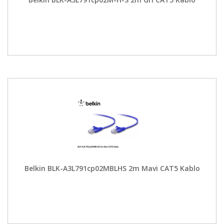
Belkin BLK-A3L791cp02MBLHS 2m Mavi CAT5 Kablo