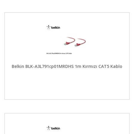
Belkin BLK-A3L791cp01MRDHS 1m Kırmızı CAT5 Kablo