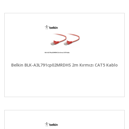
Belkin BLK-A3L791cp02MRDHS 2m Kırmızı CAT5 Kablo