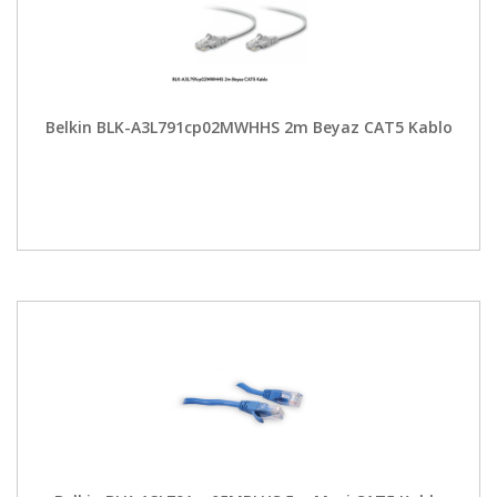
Belkin BLK-A3L791cp02MWHHS 2m Beyaz CAT5 Kablo