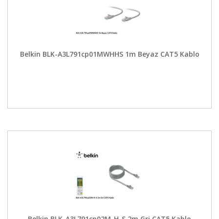
Belkin BLK-A3L791cp01MWHHS 1m Beyaz CAT5 Kablo
Belkin BLK-A3L791cp02M-H-S 2m Gri CAT5 Kablo