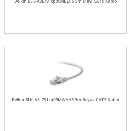
Belkin BLK-A3L791cp05MBLHS 5m Mavi CAT5 Kablo
Belkin BLK-A3L791cp05MWHHS 5m Beyaz CAT5 Kablo