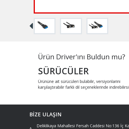
Ürün Driver'ını Buldun mu?
SÜRÜCÜLER
Ürününe ait sürücüleri bulabilir, versiyonlarini
karşılaştırabilir farklı dil seçeneklerinde indirebilirsi
BİZE ULAŞIN
Deliklikaya Mahallesi Fersah Caddesi No:136 İç
A -