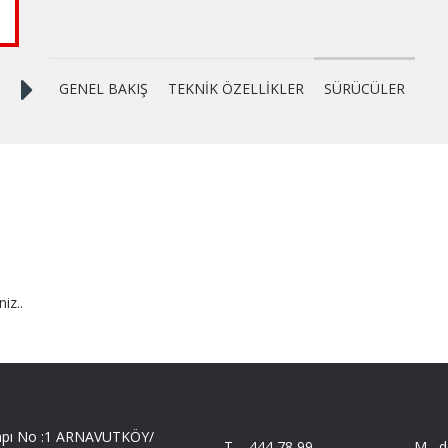
GENEL BAKIŞ
TEKNİK ÖZELLİKLER
SÜRÜCÜLER
niz..
 Kapı No :1 ARNAVUTKÖY/
T -
444 78 99
M -
d