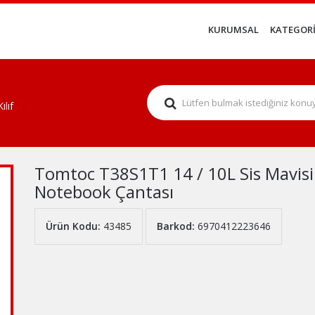
KURUMSAL
KATEGORİ
lıf
Tomtoc T38S1T1 14 / 10L Sis Mavisi V
Notebook Çantası
Ürün Kodu:
43485
Barkod:
6970412223646