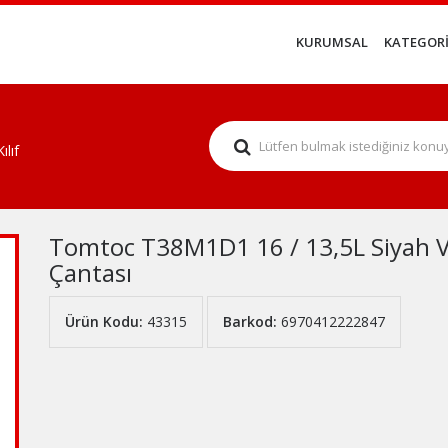
KURUMSAL
KATEGORİ
lıf
Tomtoc T38M1D1 16 / 13,5L Siyah Ve
Çantası
Ürün Kodu:
43315
Barkod:
6970412222847