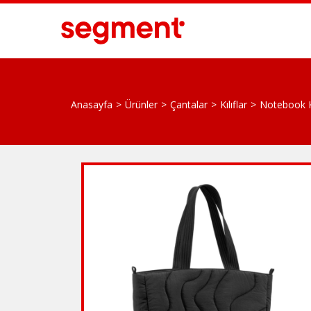
Anasayfa
Ürünler
Çantalar
Kılıflar
Notebook Kı