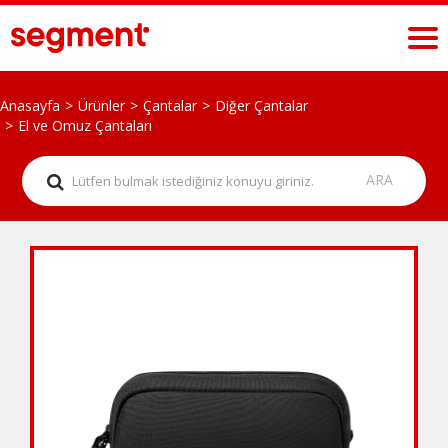
Anasayfa
Ürünler
Çantalar
Diğer Çantalar
El ve Omuz Çantaları