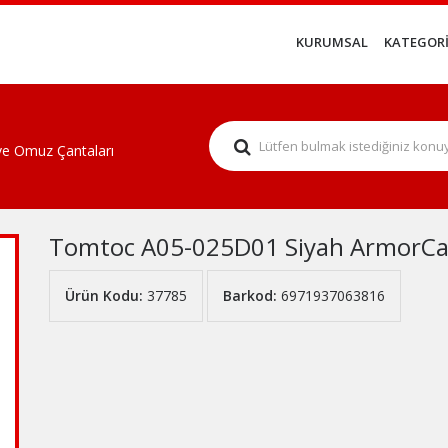
KURUMSAL
KATEGORİ
 ve Omuz Çantaları
Tomtoc A05-025D01 Siyah ArmorCas
Ürün Kodu:
37785
Barkod:
6971937063816