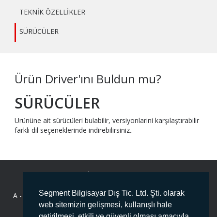
TEKNİK ÖZELLİKLER
SÜRÜCÜLER
Ürün Driver'ını Buldun mu?
SÜRÜCÜLER
Ürününe ait sürücüleri bulabilir, versiyonlarini karşılaştırabilir
farklı dil seçeneklerinde indirebilirsiniz..
BİZE ULAŞIN
Segment Bilgisayar Dış Tic. Ltd. Şti. olarak
A -
Deliklikaya Mahallesi Fersah Caddesi No:136 İç Kapı No :1
ARNAVUTKÖY/İSTANBUL PK:34555
web sitemizin gelişmesi, kullanışlı hale
getirilmesi, etkili ve güvenli olması amacıyla