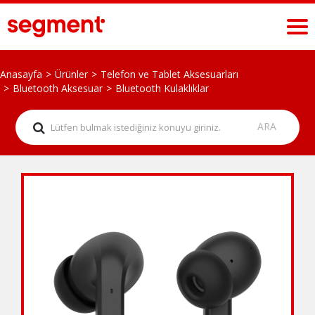
Anasayfa
Ürünler
Telefon ve Tablet Aksesuarları
Bluetooth Aksesuar
Bluetooth Kulaklıklar