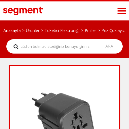
Anasayfa
Ürünler
Tüketici Elektroniği
Prizler
Priz Çoklayıcı