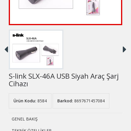
S-link SLX-46A USB Siyah Araç Şarj
Cihazı
Ürün Kodu:
8584
Barkod:
8697671457084
GENEL BAKIŞ
TEKNİK ÖZELLİKLER