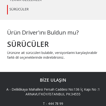
SÜRÜCÜLER
Ürün Driver'ını Buldun mu?
SÜRÜCÜLER
Ürününe ait sürücüleri bulabilir, versiyonlarini karşılaştırabilir
farklı dil seçeneklerinde indirebilirsiniz..
BİZE ULAŞIN
A -
Deliklikaya Mahallesi Fersah Caddesi No:136 İç Kapı No :1
ARNAVUTKÖY/İSTANBUL PK:34555
T -
444 78 99