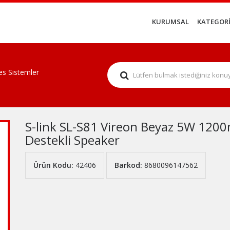
KURUMSAL
KATEGORİ
es Sistemler
S-link SL-S81 Vireon Beyaz 5W 120
Destekli Speaker
Ürün Kodu:
42406
Barkod:
8680096147562