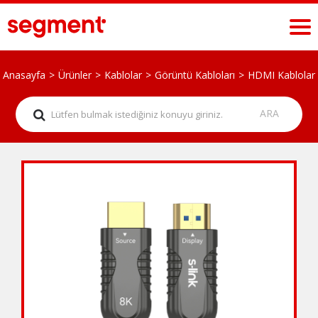
Anasayfa
Ürünler
Kablolar
Görüntü Kabloları
HDMI Kablolar