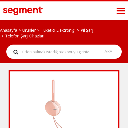
Anasayfa
Ürünler
Tüketici Elektroniği
Pil Şarj
Telefon Şarj Cihazları