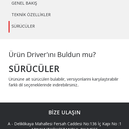
GENEL BAKIŞ
TEKNİK ÖZELLİKLER
SÜRÜCÜLER
Ürün Driver'ını Buldun mu?
SÜRÜCÜLER
Ürününe ait sürücüleri bulabilir, versiyonlarini karşılaştırabilir
farklı dil seçeneklerinde indirebilirsiniz..
BİZE ULAŞIN
A -
Deliklikaya Mahallesi Fersah Caddesi No:136 İç Kapı No :1