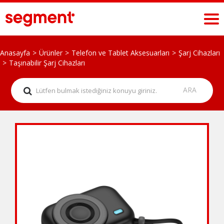
Anasayfa
Ürünler
Telefon ve Tablet Aksesuarları
Şarj Cihazları
Taşınabilir Şarj Cihazları