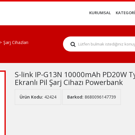
KURUMSAL
KATEGORİ
Şarj Cihazları
S-link IP-G13N 10000mAh PD20W Typ
Ekranlı Pil Şarj Cihazı Powerbank
Ürün Kodu:
42424
Barkod:
8680096147739