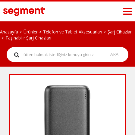
Anasayfa
Ürünler
Telefon ve Tablet Aksesuarları
Şarj Cihazları
Taşınabilir Şarj Cihazları