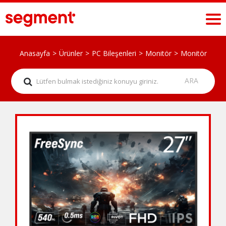
Anasayfa
Ürünler
PC Bileşenleri
Monitör
Monitör