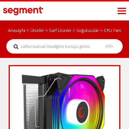
Anasayfa
Ürünler
Sarf Ürünler
Soğutucular
CPU Fanı