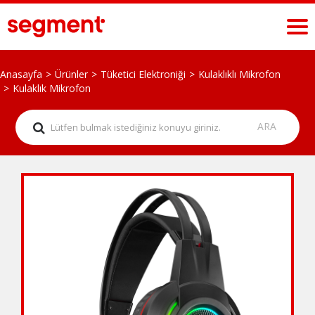
Anasayfa
Ürünler
Tüketici Elektroniği
Kulaklıklı Mikrofon
Kulaklık Mikrofon