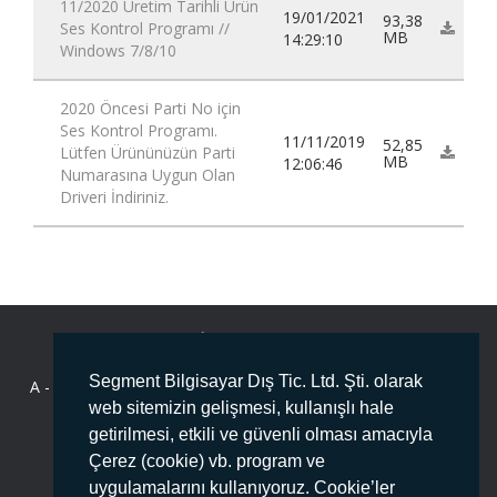
11/2020 Üretim Tarihli Ürün
19/01/2021
93,38
Ses Kontrol Programı //
MB
14:29:10
Windows 7/8/10
2020 Öncesi Parti No için
Ses Kontrol Programı.
11/11/2019
52,85
Lütfen Ürününüzün Parti
MB
12:06:46
Numarasına Uygun Olan
Driveri İndiriniz.
BİZE ULAŞIN
Segment Bilgisayar Dış Tic. Ltd. Şti. olarak
A -
Deliklikaya Mahallesi Fersah Caddesi No:136 İç Kapı No :1
web sitemizin gelişmesi, kullanışlı hale
ARNAVUTKÖY/İSTANBUL PK:34555
getirilmesi, etkili ve güvenli olması amacıyla
T -
444 78 99
Çerez (cookie) vb. program ve
uygulamalarını kullanıyoruz. Cookie’ler