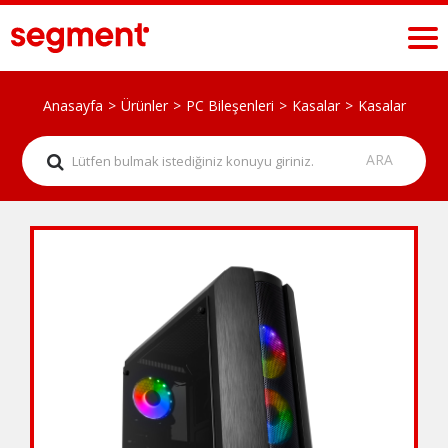
Anasayfa
Ürünler
PC Bileşenleri
Kasalar
Kasalar