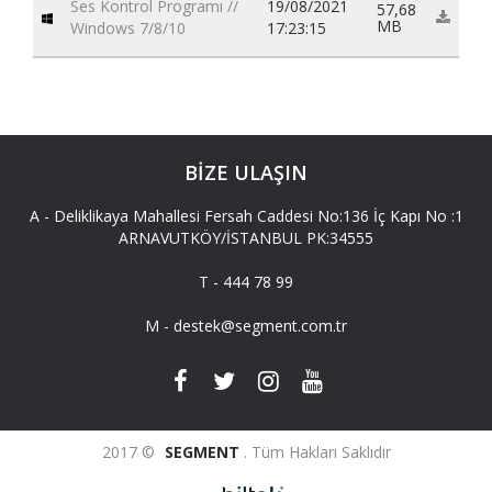
Ses Kontrol Programı //
19/08/2021
57,68
MB
Windows 7/8/10
17:23:15
BİZE ULAŞIN
A -
Deliklikaya Mahallesi Fersah Caddesi No:136 İç Kapı No :1
ARNAVUTKÖY/İSTANBUL PK:34555
T -
444 78 99
M -
destek@segment.com.tr
2017 ©
SEGMENT
. Tüm Hakları Saklıdır