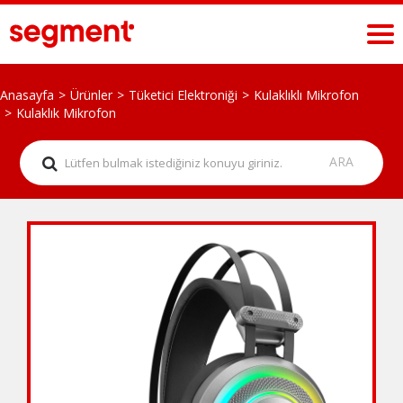
Anasayfa
Ürünler
Tüketici Elektroniği
Kulaklıklı Mikrofon
Kulaklık Mikrofon