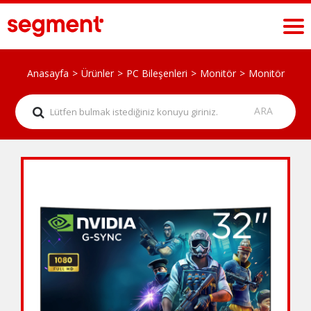
Anasayfa
Ürünler
PC Bileşenleri
Monitör
Monitör