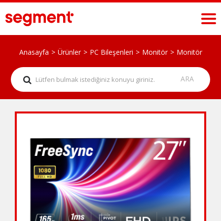
Anasayfa
Ürünler
PC Bileşenleri
Monitör
Monitör