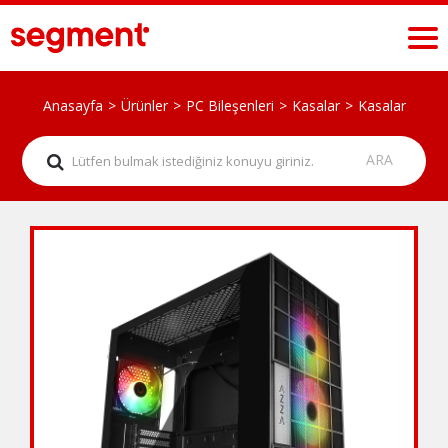
Anasayfa
Ürünler
PC Bileşenleri
Kasalar
Kasalar