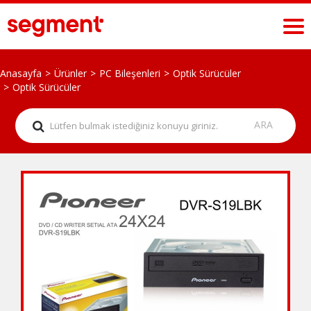
Anasayfa
Ürünler
PC Bileşenleri
Optik Sürücüler
Optik Sürücüler