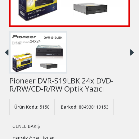
Pioneer DVR-S19LBK 24x DVD-
R/RW/CD-R/RW Optik Yazıcı
Ürün Kodu:
5158
Barkod:
884938119153
GENEL BAKIŞ
TEKNİK ÖZELLİKLER