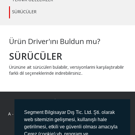
SÜRÜCÜLER
Ürün Driver'ını Buldun mu?
SÜRÜCÜLER
Ürününe ait sürücüleri bulabilir, versiyonlarini karşılaştırabilir
farklı dil seçeneklerinde indirebilirsiniz..
BİZE ULAŞIN
Segment Bilgisayar Dış Tic. Ltd. Şti. olarak
A -
Deliklikaya Mahallesi Fersah Caddesi No:136 İç Kapı No :1
ARNAVUTKÖY/İSTANBUL PK:34555
web sitemizin gelişmesi, kullanışlı hale
getirilmesi, etkili ve güvenli olması amacıyla
T -
444 78 99
Çerez (cookie) vb. program ve