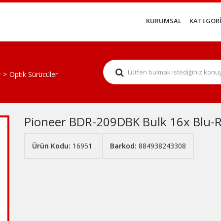
KURUMSAL
KATEGORİ
r
Optik Sürücüler
Pioneer BDR-209DBK Bulk 16x Blu-Ra
Ürün Kodu:
16951
Barkod:
884938243308