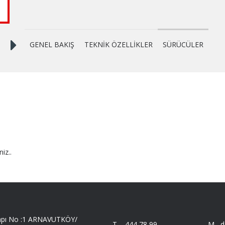
GENEL BAKIŞ
TEKNİK ÖZELLİKLER
SÜRÜCÜLER
niz..
 Kapı No :1 ARNAVUTKÖY/
T -
444 78 99
M -
d