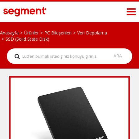
Anasayfa
Ürünler
PC Bileşenleri
Veri Depolama
SSD (Solid State Disk)