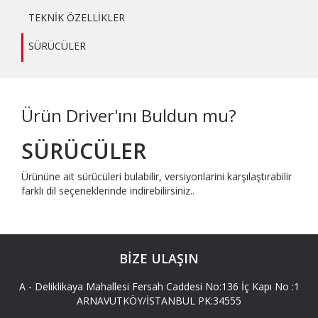
TEKNİK ÖZELLİKLER
SÜRÜCÜLER
Ürün Driver'ını Buldun mu?
SÜRÜCÜLER
Ürününe ait sürücüleri bulabilir, versiyonlarini karşılaştırabilir
farklı dil seçeneklerinde indirebilirsiniz..
BİZE ULAŞIN
A -
Deliklikaya Mahallesi Fersah Caddesi No:136 İç Kapı No :1
ARNAVUTKÖY/İSTANBUL PK:34555