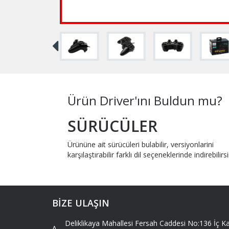
Ürün Driver'ını Buldun mu?
SÜRÜCÜLER
Ürününe ait sürücüleri bulabilir, versiyonlarini
karşılaştırabilir farklı dil seçeneklerinde indirebilirsi
BİZE ULAŞIN
Deliklikaya Mahallesi Fersah Caddesi No:136 İç
A -