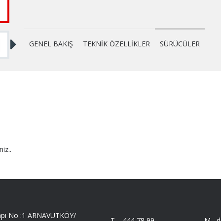
GENEL BAKIŞ
TEKNİK ÖZELLİKLER
SÜRÜCÜLER
niz..
 Kapı No :1 ARNAVUTKÖY/
T -
444 78 99
M -
d