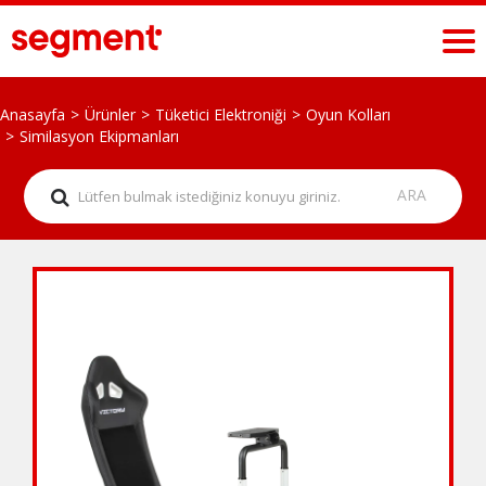
Anasayfa
Ürünler
Tüketici Elektroniği
Oyun Kolları
Similasyon Ekipmanları