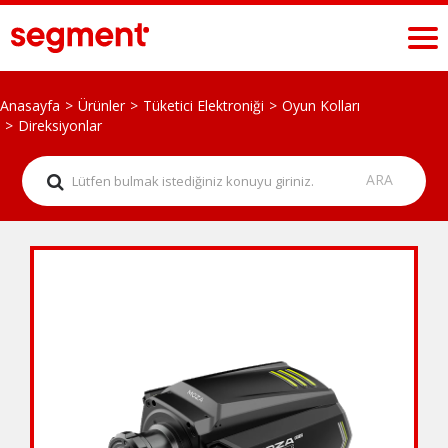
Anasayfa
Ürünler
Tüketici Elektroniği
Oyun Kolları
Direksiyonlar