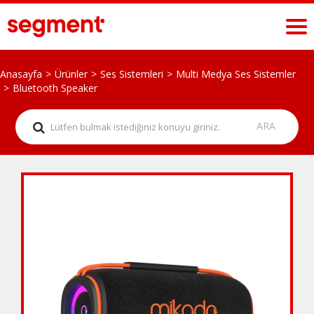
Anasayfa
Ürünler
Ses Sistemleri
Multi Medya Ses Sistemler
Bluetooth Speaker