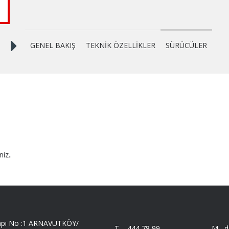
GENEL BAKIŞ
TEKNİK ÖZELLİKLER
SÜRÜCÜLER
niz..
 Kapı No :1 ARNAVUTKÖY/
T -
444 78 99
M -
d