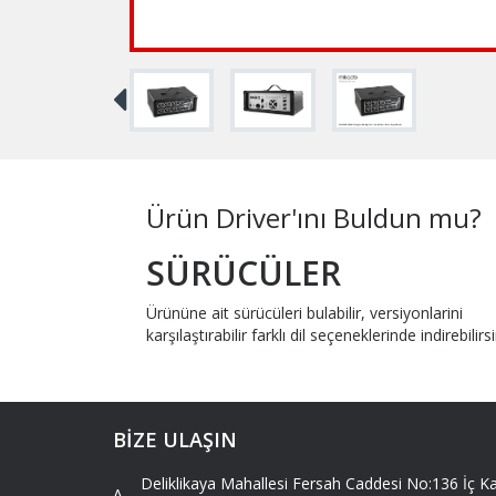
Ürün Driver'ını Buldun mu?
SÜRÜCÜLER
Ürününe ait sürücüleri bulabilir, versiyonlarini
karşılaştırabilir farklı dil seçeneklerinde indirebilirsi
BİZE ULAŞIN
Deliklikaya Mahallesi Fersah Caddesi No:136 İç
A -