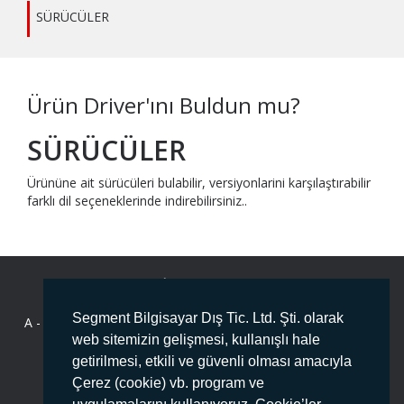
SÜRÜCÜLER
Ürün Driver'ını Buldun mu?
SÜRÜCÜLER
Ürününe ait sürücüleri bulabilir, versiyonlarini karşılaştırabilir
farklı dil seçeneklerinde indirebilirsiniz..
BİZE ULAŞIN
Segment Bilgisayar Dış Tic. Ltd. Şti. olarak
A -
Deliklikaya Mahallesi Fersah Caddesi No:136 İç Kapı No :1
ARNAVUTKÖY/İSTANBUL PK:34555
web sitemizin gelişmesi, kullanışlı hale
getirilmesi, etkili ve güvenli olması amacıyla
T -
444 78 99
Çerez (cookie) vb. program ve