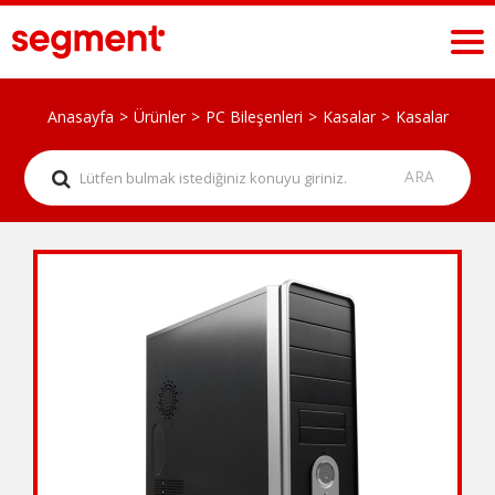
Anasayfa
Ürünler
PC Bileşenleri
Kasalar
Kasalar