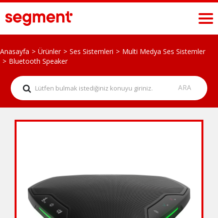
Anasayfa
Ürünler
Ses Sistemleri
Multi Medya Ses Sistemler
Bluetooth Speaker