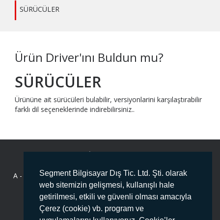
SÜRÜCÜLER
Ürün Driver'ını Buldun mu?
SÜRÜCÜLER
Ürününe ait sürücüleri bulabilir, versiyonlarini karşılaştırabilir
farklı dil seçeneklerinde indirebilirsiniz..
BİZE ULAŞIN
Segment Bilgisayar Dış Tic. Ltd. Şti. olarak
A -
Deliklikaya Mahallesi Fersah Caddesi No:136 İç Kapı No :1
ARNAVUTKÖY/İSTANBUL PK:34555
web sitemizin gelişmesi, kullanışlı hale
getirilmesi, etkili ve güvenli olması amacıyla
T -
444 78 99
Çerez (cookie) vb. program ve