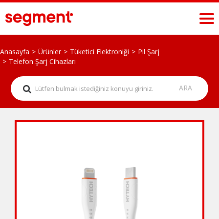
Anasayfa
Ürünler
Tüketici Elektroniği
Pil Şarj
Telefon Şarj Cihazları