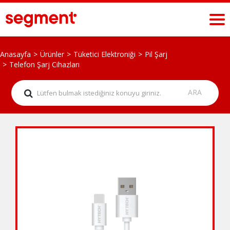
Anasayfa
Ürünler
Tüketici Elektroniği
Pil Şarj
Telefon Şarj Cihazları