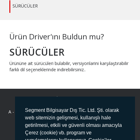
SÜRÜCÜLER
Ürün Driver'ını Buldun mu?
SÜRÜCÜLER
Ürününe ait sürücüleri bulabilir, versiyonlarini karşılaştırabilir
farklı dil seçeneklerinde indirebilirsiniz..
BİZE ULAŞIN
Segment Bilgisayar Dış Tic. Ltd. Şti. olarak
A -
Deliklikaya Mahallesi Fersah Caddesi No:136 İç Kapı No :1
ARNAVUTKÖY/İSTANBUL PK:34555
web sitemizin gelişmesi, kullanışlı hale
getirilmesi, etkili ve güvenli olması amacıyla
T -
444 78 99
Çerez (cookie) vb. program ve