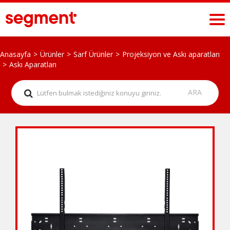
Anasayfa
Ürünler
Sarf Ürünler
Projeksiyon ve Askı aparatları
Askı Aparatları