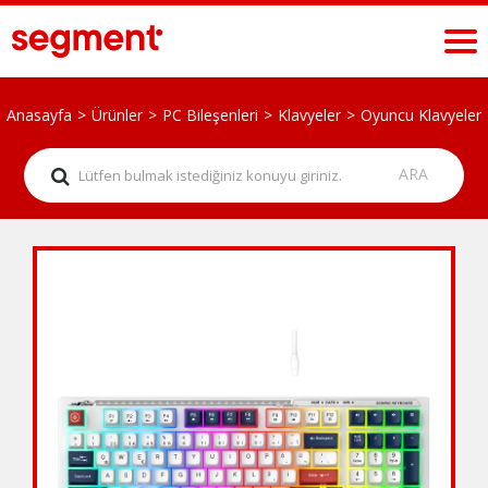
Anasayfa
Ürünler
PC Bileşenleri
Klavyeler
Oyuncu Klavyeler