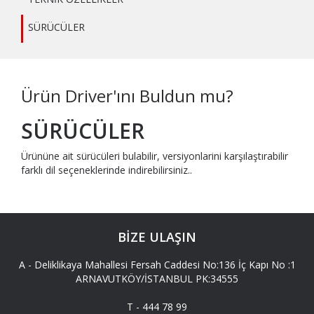
SÜRÜCÜLER
Ürün Driver'ını Buldun mu?
SÜRÜCÜLER
Ürününe ait sürücüleri bulabilir, versiyonlarini karşılaştırabilir
farklı dil seçeneklerinde indirebilirsiniz..
BİZE ULAŞIN
A -
Deliklikaya Mahallesi Fersah Caddesi No:136 İç Kapı No :1
ARNAVUTKÖY/İSTANBUL PK:34555
T -
444 78 99