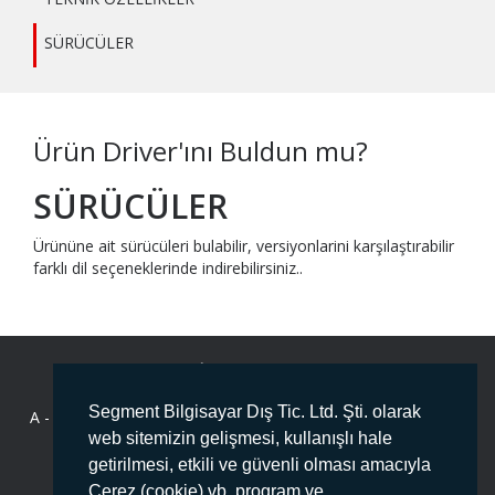
SÜRÜCÜLER
Ürün Driver'ını Buldun mu?
SÜRÜCÜLER
Ürününe ait sürücüleri bulabilir, versiyonlarini karşılaştırabilir
farklı dil seçeneklerinde indirebilirsiniz..
BİZE ULAŞIN
Segment Bilgisayar Dış Tic. Ltd. Şti. olarak
A -
Deliklikaya Mahallesi Fersah Caddesi No:136 İç Kapı No :1
ARNAVUTKÖY/İSTANBUL PK:34555
web sitemizin gelişmesi, kullanışlı hale
getirilmesi, etkili ve güvenli olması amacıyla
T -
444 78 99
Çerez (cookie) vb. program ve