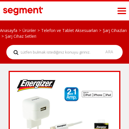
Anasayfa
Ürünler
Telefon ve Tablet Aksesuarları
Şarj Cihazları
Şarj Cihaz Setleri