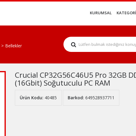
KURUMSAL
KATEGORİ
Bellekler
Crucial CP32G56C46U5 Pro 32GB 
(16Gbit) Soğutuculu PC RAM
Ürün Kodu:
40485
Barkod:
649528937711