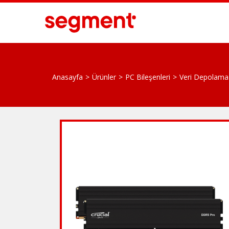
Anasayfa
Ürünler
PC Bileşenleri
Veri Depolama