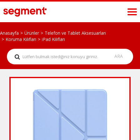
Anasayfa
Ürünler
Telefon ve Tablet Aksesuarları
Koruma Kılıfları
iPad Kılıfları