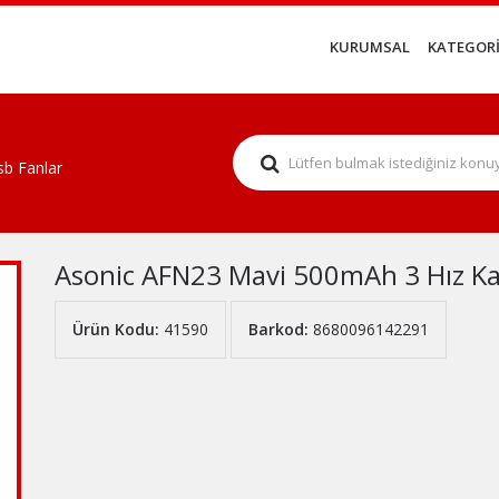
KURUMSAL
KATEGORİ
sb Fanlar
Asonic AFN23 Mavi 500mAh 3 Hız K
Ürün Kodu:
41590
Barkod:
8680096142291