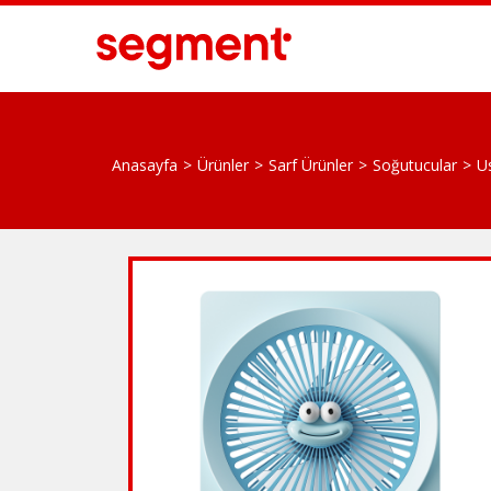
Anasayfa
Ürünler
Sarf Ürünler
Soğutucular
U