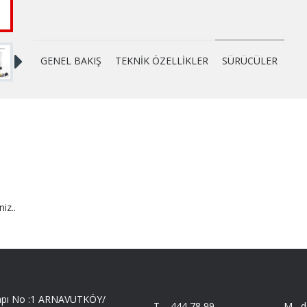
GENEL BAKIŞ
TEKNİK ÖZELLİKLER
SÜRÜCÜLER
niz..
 Kapı No :1 ARNAVUTKÖY/
T -
444 78 99
M -
d