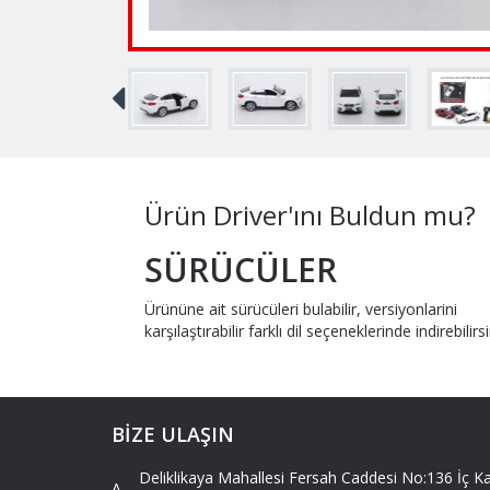
Ürün Driver'ını Buldun mu?
SÜRÜCÜLER
Ürününe ait sürücüleri bulabilir, versiyonlarini
karşılaştırabilir farklı dil seçeneklerinde indirebilirsi
BİZE ULAŞIN
Deliklikaya Mahallesi Fersah Caddesi No:136 İç
A -