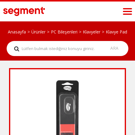
Anasayfa
Ürünler
PC Bileşenleri
Klavyeler
Klavye Pad