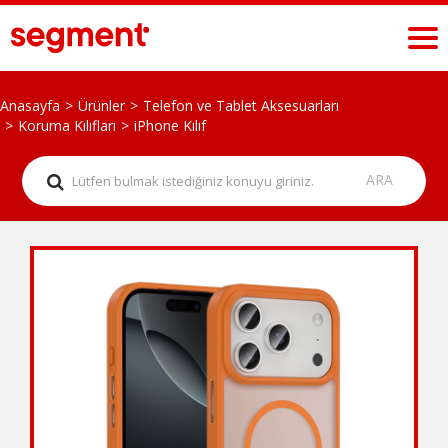
Anasayfa
Ürünler
Telefon ve Tablet Aksesuarları
Koruma Kılıfları
iPhone Kılıf