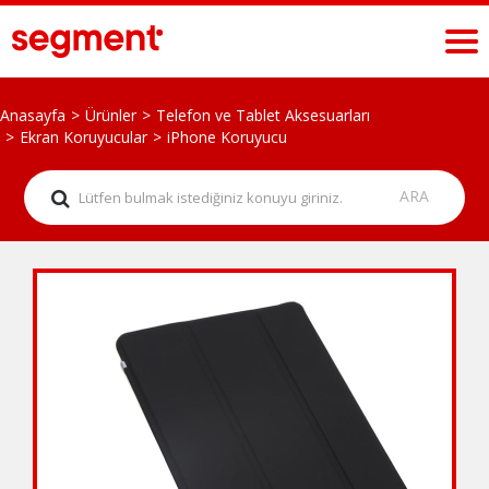
Anasayfa
Ürünler
Telefon ve Tablet Aksesuarları
Ekran Koruyucular
iPhone Koruyucu