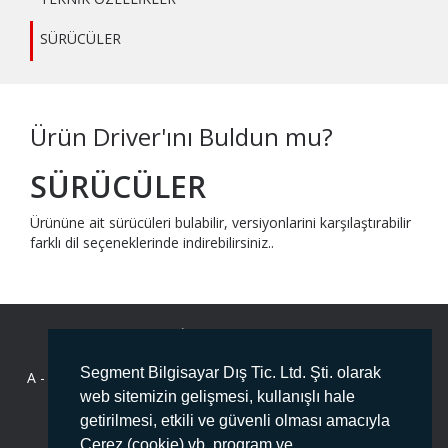
SÜRÜCÜLER
Ürün Driver'ını Buldun mu?
SÜRÜCÜLER
Ürününe ait sürücüleri bulabilir, versiyonlarini karşılaştırabilir
farklı dil seçeneklerinde indirebilirsiniz..
BİZE ULAŞIN
Segment Bilgisayar Dış Tic. Ltd. Şti. olarak
A -
Deliklikaya Mahallesi Fersah Caddesi No:136 İç Kapı No :1
ARNAVUTKÖY/İSTANBUL PK:34555
web sitemizin gelişmesi, kullanışlı hale
getirilmesi, etkili ve güvenli olması amacıyla
T -
444 78 99
Çerez (cookie) vb. program ve