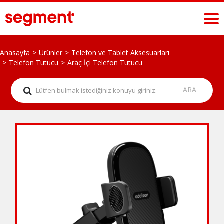
Anasayfa
Ürünler
Telefon ve Tablet Aksesuarları
Telefon Tutucu
Araç İçi Telefon Tutucu